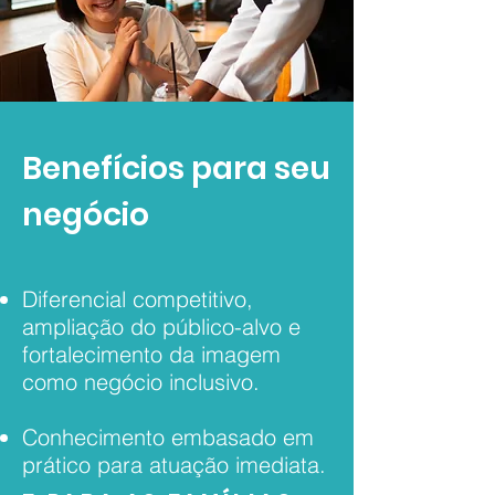
Benefícios para seu
negócio
Diferencial competitivo,
ampliação do público-alvo e
fortalecimento da imagem
como negócio inclusivo.
Conhecimento embasado em
prático para atuação imediata.