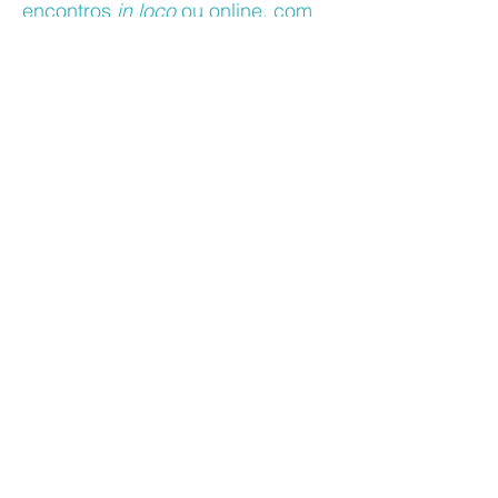
encontros
in loco
ou online, com
carga horária flexível, adaptável
às necessidades do seu negócio
e ao tempo da sua equipe.